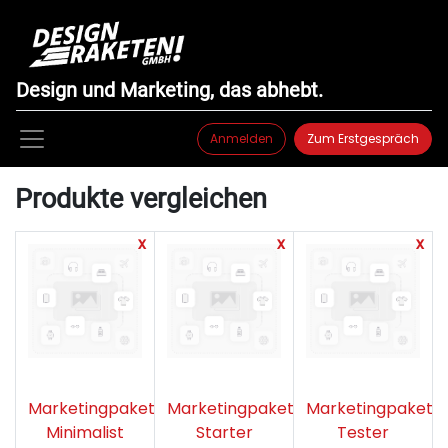
Design und Marketing, das abhebt.
Anmelden
Zum Erstgespräch
Produkte vergleichen
x
x
x
Marketingpaket
Marketingpaket
Marketingpaket
Minimalist
Starter
Tester