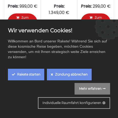
Preis:
999,00
€
Preis:
Preis:
299,00
€
1.349,00
€
Zum
Zum
Warenkorb
Warenkorb
Zum
hinzufügen
hinzufügen
Warenkorb
Wir verwenden Cookies!
hinzufügen
Willkommen an Bord unserer Rakete! Während Sie sich auf
diese kosmische Reise begeben, möchten Cookies
verwenden, um mit Ihnen strategisch weite Ziele erreichen
zu können!
Wie können wir helfen?
Rakete starten
Zündung abbrechen
Jetzt kontaktieren
Mehr erfahren
Rufen Sie uns an
Cookie Box Settings
+49 (0) 261 8888 - 04 04
Individuelle Raumfahrt konfigurieren