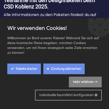
Teilnahme mit den Designraketen beim
CSD Koblenz 2025
.
Alle Informationen zu den Paketen findest du auf
dem Flyer.
Wir verwenden Cookies!
Willkommen an Bord unserer Rakete! Während Sie sich auf
diese kosmische Reise begeben, möchten Cookies
Informationsflyer
verwenden, um mit Ihnen strategisch weite Ziele erreichen
zu können!
Rakete starten
Zündung abbrechen
Ich melde mich an als …
Mehr erfahren
Cookie Box Settings
Sponsor/Unternehmen
Individuelle Raumfahrt konfigurieren
Privatperson
Helfer