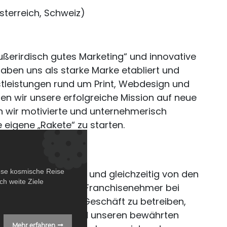
terreich, Schweiz)
ußerirdisch gutes Marketing“ und innovative
aben uns als starke Marke etabliert und
stleistungen rund um Print, Webdesign und
n wir unsere erfolgreiche Mission auf neue
 wir motivierte und unternehmerisch
e eigene „Rakete“ zu starten.
t ✨:
ese kosmische Reise
rnehmen zu führen und gleichzeitig von den
h weite Ziele
 zu profitieren? Als Franchisenehmer bei
hkeit, dein eigenes Geschäft zu betreiben,
serem Know-how und unseren bewährten
Mehr erfahren