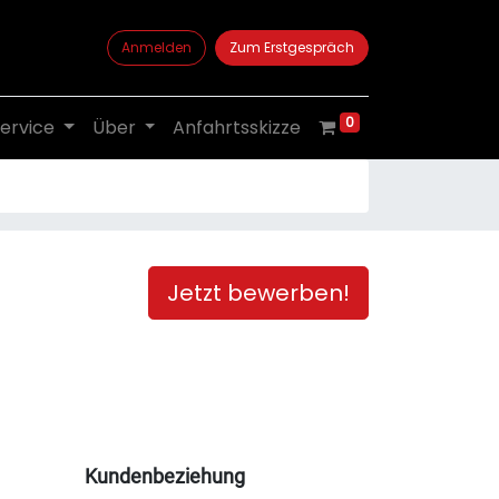
Anmelden
Zum Erstgespräch
0
ervice
Über
Anfahrtsskizze
Jetzt bewerben!
Kundenbeziehung