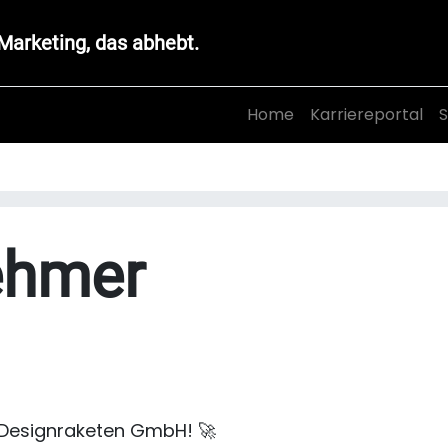
Marketing, das abhebt.
Home
Karriereportal
S
ehmer
 Designraketen GmbH! 🚀