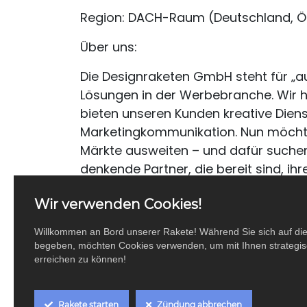
Region: DACH-Raum (Deutschland, Ös
Über uns:
Die Designraketen GmbH steht für „a
Lösungen in der Werbebranche. Wir h
bieten unseren Kunden kreative Dien
Marketingkommunikation. Nun möchte
Märkte ausweiten – und dafür suchen
denkende Partner, die bereit sind, ihr
Dein Traum von der Selbstständigkei
Wir verwenden Cookies!
Willkommen an Bord unserer Rakete! Während Sie sich auf di
Träumst du davon, dein eigenes Unte
begeben, möchten Cookies verwenden, um mit Ihnen strategisc
Vorteilen eines etablierten Netzwerks
erreichen zu können!
Designraketen erhältst du die Möglic
während du von unserer Marke, un
Rakete starten
Zündung abbrechen