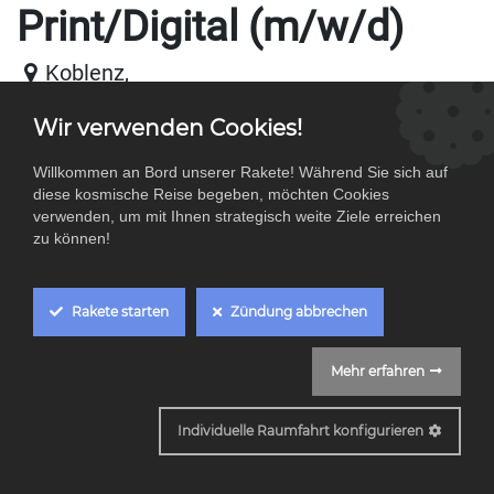
Print/Digital (m/w/d)
Koblenz
,
Wir verwenden Cookies!
Willkommen an Bord unserer Rakete! Während Sie sich auf
Starte deine Mission bei der Designraketen
diese kosmische Reise begeben, möchten Cookies
GmbH! 🚀
verwenden, um mit Ihnen strategisch weite Ziele erreichen
zu können!
Standort: Koblenz (mit Homeoffice-Option)
Beschäftigungsart: Vollzeit, Teilzeit – wir
Rakete starten
Zündung abbrechen
bieten flexible Modelle, die zu deiner
Lebenssituation passen.
Mehr erfahren
Cookie Box Settings
Über uns:
Individuelle Raumfahrt konfigurieren
Bei der Designraketen GmbH steht alles im
Zeichen von „außerirdisch gutem Marketing“.