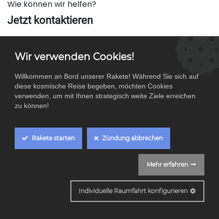
Wie können wir helfen?
Jetzt kontaktieren
Rufen Sie uns an
Wir verwenden Cookies!
+49 (0) 261 8888 - 04 04
Willkommen an Bord unserer Rakete! Während Sie sich auf
diese kosmische Reise begeben, möchten Cookies
verwenden, um mit Ihnen strategisch weite Ziele erreichen
Schreiben Sie uns
zu können!
​321@designraketen.de
Rakete starten
Zündung abbrechen
Social Media
Mehr erfahren
Cookie Box Settings
Individuelle Raumfahrt konfigurieren